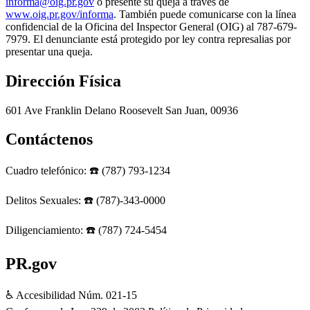
informa@oig.pr.gov
o presente su queja a través de
www.oig.pr.gov/informa
. También puede comunicarse con la línea
confidencial de la Oficina del Inspector General (OIG) al 787-679-
7979. El denunciante está protegido por ley contra represalias por
presentar una queja.
Dirección Física
601 Ave Franklin Delano Roosevelt San Juan, 00936
Contáctenos
Cuadro telefónico: ☎️ (787) 793-1234
Delitos Sexuales: ☎️ (787)-343-0000
Diligenciamiento: ☎️ (787) 724-5454
PR.gov
♿ Accesibilidad Núm. 021-15