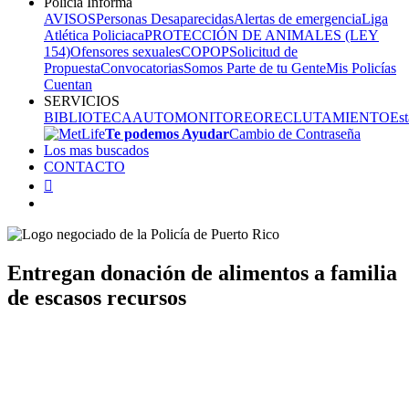
Policia Informa
AVISOS
Personas Desaparecidas
Alertas de emergencia
Liga
Atlética Policiaca
PROTECCIÓN DE ANIMALES (LEY
154)
Ofensores sexuales
COPOP
Solicitud de
Propuesta
Convocatorias
Somos Parte de tu Gente
Mis Policías
Cuentan
SERVICIOS
BIBLIOTECA
AUTOMONITOREO
RECLUTAMIENTO
Est
Te podemos Ayudar
Cambio de Contraseña
Los mas buscados
CONTACTO

Entregan donación de alimentos a familia
de escasos recursos